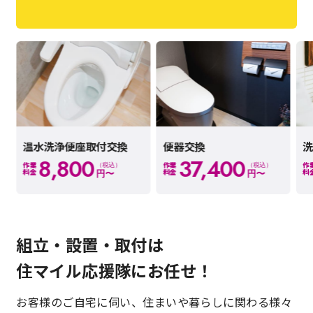
温水洗浄便座取付交換
便器交換
8,800
37,400
（税込）
（税込）
作業
作業
作
円〜
円〜
料金
料金
料
組立・設置・取付は
住マイル応援隊にお任せ！
お客様のご自宅に伺い、住まいや暮らしに関わる様々