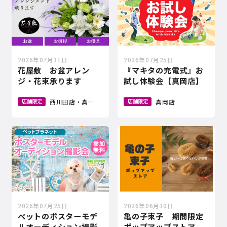
2026年07月31日
2026年07月25日
花屋敷 お盆アレン
『マキタの充電式』お
ジ・花束承ります
試し体験会【真岡店】
西川田店・真岡店・小金井店・館林店・新鹿沼店
真岡店
店舗限定
店舗限定
2026年07月25日
2026年06月30日
ペットのポスターモデ
亀の子束子 期間限定
ルオーディション撮影
ポップアップストア