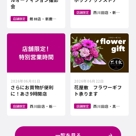
会
西川田店・新鹿沼店
店舗限定
館林店・新鹿沼店・龍ケ崎店
店舗限定
2026年06月01日
2026年06月22日
さらにお買物が便利
花屋敷 フラワーギフ
に！あさ9時開店
ト承ります
西川田店・栃木店・真岡店・若草店・会津若松店・白河店・
西川田店・真岡店・小金
店舗限定
店舗限定
一覧を見る