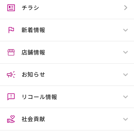
チラシ
カンセキカード
スマイル便
アプリ会員とは
住マイル応援隊
クーポン
新着情報
施工協力業者様募集
スマイルカウンター
店舗情報
すべて
全店舗
お知らせ
店舗限定
ホームセンター
ペットプラネット
リコール情報
ネオ・サイクリスタ
すべて
花屋敷
全店舗
社会貢献
店舗限定
すべて
全店舗