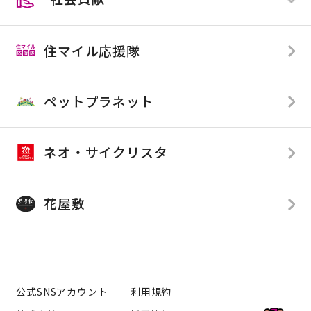
店舗限定
すべて
全店舗
住マイル応援隊
店舗限定
TOP
SDGsへの取り組み
ペットプラネット
カンセキが応援している企業様
カンセキが提供している番組
ネオ・サイクリスタ
花屋敷
公式SNSアカウント
利用規約