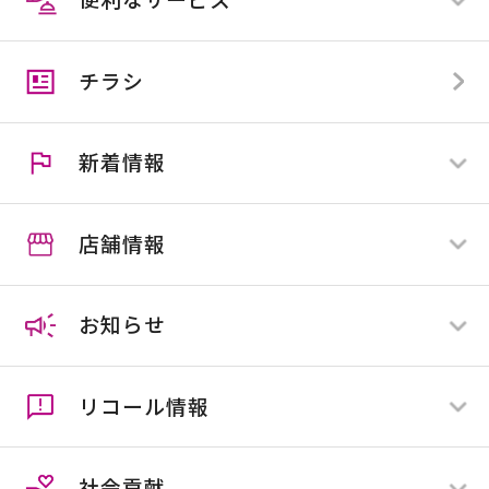
スマイルカード
スマイルカード会員の方
スマイルビジネスカード
スマイルカード会員でない方
チラシ
カンセキカード
スマイル便
アプリ会員とは
住マイル応援隊
クーポン
新着情報
施工協力業者様募集
スマイルカウンター
店舗情報
すべて
全店舗
お知らせ
店舗限定
ホームセンター
ペットプラネット
リコール情報
ネオ・サイクリスタ
すべて
花屋敷
全店舗
社会貢献