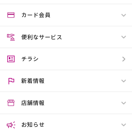
カード会員
ログイン
新規登録
便利なサービス
スマイルカード
スマイルカード会員の方
スマイルビジネスカード
スマイルカード会員でない方
チラシ
カンセキカード
スマイル便
アプリ会員とは
住マイル応援隊
クーポン
新着情報
施工協力業者様募集
スマイルカウンター
店舗情報
すべて
全店舗
お知らせ
店舗限定
ホームセンター