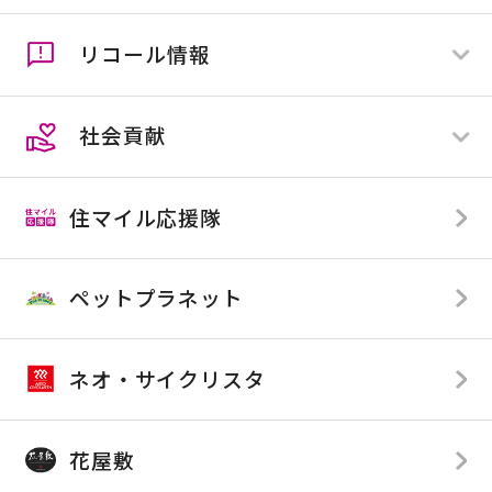
ペットプラネット
リコール情報
ネオ・サイクリスタ
すべて
花屋敷
全店舗
社会貢献
店舗限定
すべて
全店舗
住マイル応援隊
店舗限定
TOP
SDGsへの取り組み
ペットプラネット
カンセキが応援している企業様
カンセキが提供している番組
ネオ・サイクリスタ
花屋敷