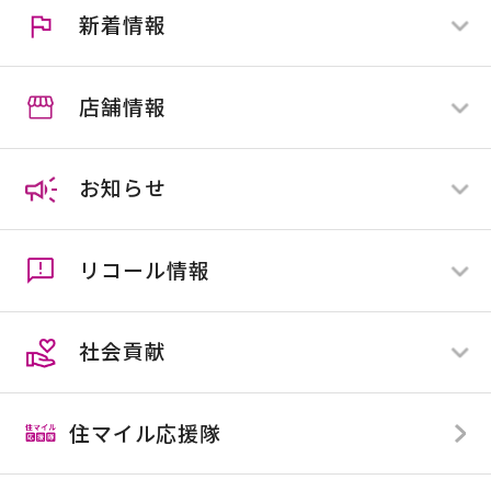
新着情報
施工協力業者様募集
スマイルカウンター
店舗情報
すべて
全店舗
お知らせ
店舗限定
ホームセンター
ペットプラネット
リコール情報
ネオ・サイクリスタ
すべて
花屋敷
全店舗
社会貢献
店舗限定
すべて
全店舗
住マイル応援隊
店舗限定
TOP
SDGsへの取り組み