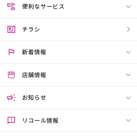
便利なサービス
スマイルカード
スマイルカード会員の方
スマイルビジネスカード
スマイルカード会員でない方
チラシ
カンセキカード
スマイル便
アプリ会員とは
住マイル応援隊
クーポン
新着情報
施工協力業者様募集
スマイルカウンター
店舗情報
すべて
全店舗
お知らせ
店舗限定
ホームセンター
ペットプラネット
リコール情報
ネオ・サイクリスタ
すべて
花屋敷
全店舗