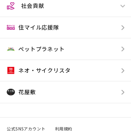
社会貢献
店舗限定
すべて
全店舗
住マイル応援隊
店舗限定
TOP
SDGsへの取り組み
ペットプラネット
カンセキが応援している企業様
カンセキが提供している番組
ネオ・サイクリスタ
花屋敷
公式SNSアカウント
利用規約