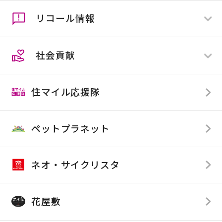
ペットプラネット
リコール情報
ネオ・サイクリスタ
すべて
花屋敷
全店舗
社会貢献
店舗限定
すべて
全店舗
住マイル応援隊
店舗限定
TOP
SDGsへの取り組み
ペットプラネット
カンセキが応援している企業様
カンセキが提供している番組
ネオ・サイクリスタ
花屋敷