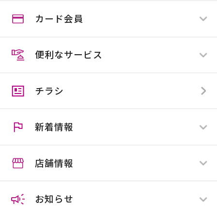
カード会員
ログイン
新規登録
便利なサービス
スマイルカード
スマイルカード会員の方
スマイルビジネスカード
スマイルカード会員でない方
チラシ
カンセキカード
スマイル便
アプリ会員とは
住マイル応援隊
クーポン
新着情報
施工協力業者様募集
スマイルカウンター
店舗情報
すべて
全店舗
お知らせ
店舗限定
ホームセンター